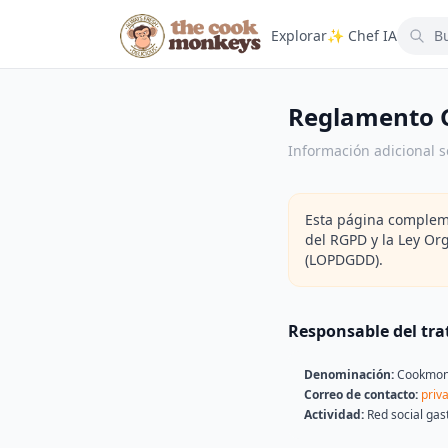
Explorar
✨ Chef IA
Reglamento G
Información adicional 
Esta página comple
del RGPD y la Ley Or
(LOPDGDD).
Responsable del tr
Denominación:
Cookmon
Correo de contacto:
priv
Actividad:
Red social ga