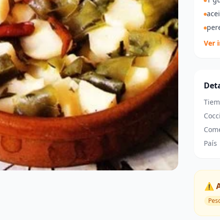
acei
pere
Ver 
Deta
Tiem
Cocc
Come
País
⚠️ 
Pes