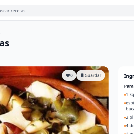
s
as
a
0
Guardar
Ing
Para
1 kg
espi
bac
2 p
4 di
1 g