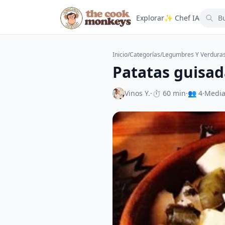
Explorar
✨ Chef IA
Inicio
/
Categorías
/
Legumbres Y Verdura
Patatas guisad
Vinos Y.
·
⏱ 60 min
·
👥 4
·
Medi