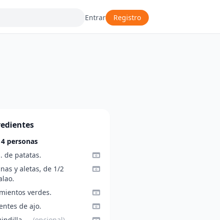
Entrar
Registro
redientes
 4 personas
. de patatas.
nas y aletas, de 1/2
alao.
imientos verdes.
entes de ajo.
uindilla
— (opcional).