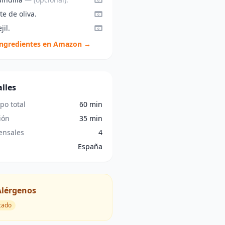
te de oliva.
jil.
ingredientes en Amazon →
lles
po total
60 min
ión
35 min
nsales
4
España
Alérgenos
cado