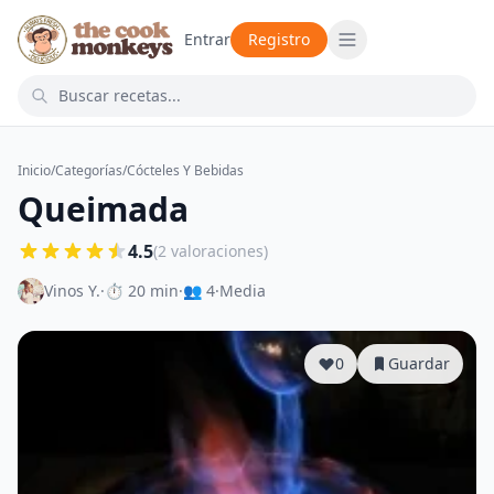
Entrar
Registro
Inicio
/
Categorías
/
Cócteles Y Bebidas
Queimada
4.5
(2 valoraciones)
Vinos Y.
·
⏱ 20 min
·
👥 4
·
Media
0
Guardar