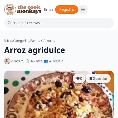
Entrar
Registro
Inicio
/
Categorías
/
Pastas Y Arroces
Arroz agridulce
Vinos Y.
·
⏱ 45 min
·
👥 4
·
Media
0
Guardar