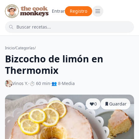
Entrar
Registro
Inicio
/
Categorías
/
Bizcocho de limón en
Thermomix
Vinos Y.
·
⏱ 60 min
·
👥 8
·
Media
0
Guardar