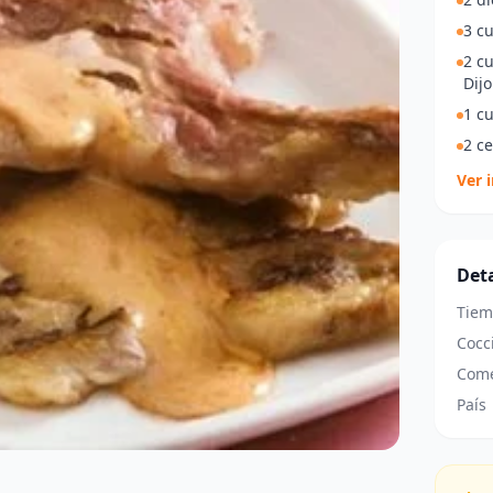
3 c
2 c
Dij
1 cu
2 ce
Ver 
Deta
Tiem
Cocc
Come
País