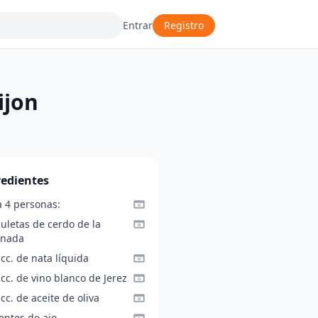
Entrar
Registro
ijon
redientes
a 4 personas:
uletas de cerdo de la
onada
cc. de nata líquida
cc. de vino blanco de Jerez
cc. de aceite de oliva
entes de ajo