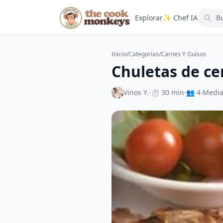
Explorar
✨ Chef IA
Inicio
/
Categorías
/
Carnes Y Guisos
Chuletas de ce
Vinos Y.
·
⏱ 30 min
·
👥 4
·
Medi