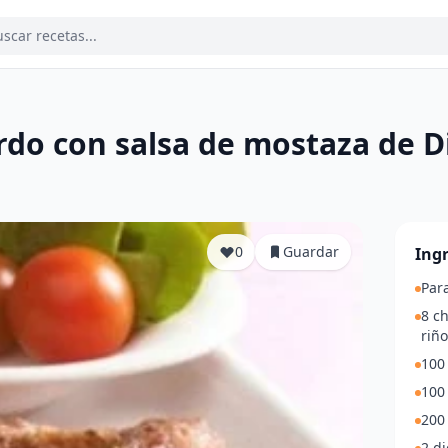
rdo con salsa de mostaza de D
a
0
Guardar
Ing
Par
8 ch
riñ
100 
100 
200 
2 di