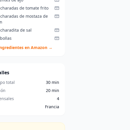
ucharadas de tomate frito
ucharadas de mostaza de
on
charadita de sal
bollas
ingredientes en Amazon →
lles
po total
30 min
ión
20 min
nsales
4
Francia