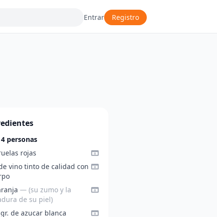
Entrar
Registro
redientes
 4 personas
ruelas rojas
 de vino tinto de calidad con
rpo
aranja
— (su zumo y la
adura de su piel)
gr. de azucar blanca