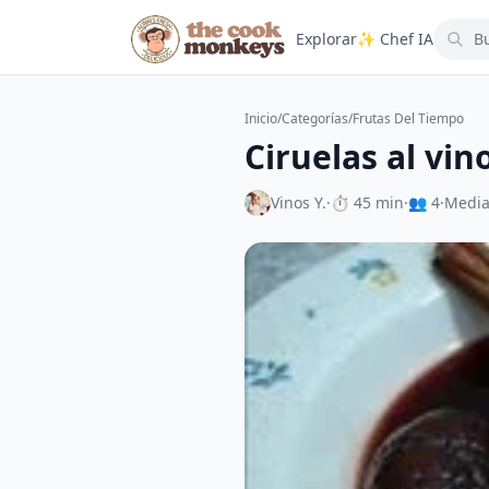
Explorar
✨ Chef IA
Inicio
/
Categorías
/
Frutas Del Tiempo
Ciruelas al vin
Vinos Y.
·
⏱ 45 min
·
👥 4
·
Medi