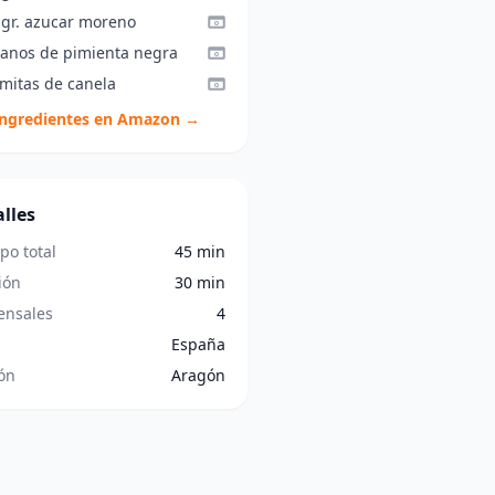
 gr. azucar moreno
ranos de pimienta negra
amitas de canela
ingredientes en Amazon →
lles
po total
45 min
ión
30 min
nsales
4
España
ón
Aragón