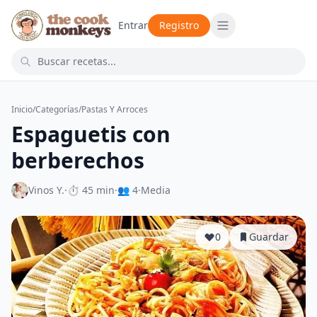
Entrar
Registro
Inicio
/
Categorías
/
Pastas Y Arroces
Espaguetis con
berberechos
Vinos Y.
·
⏱ 45 min
·
👥 4
·
Media
0
Guardar