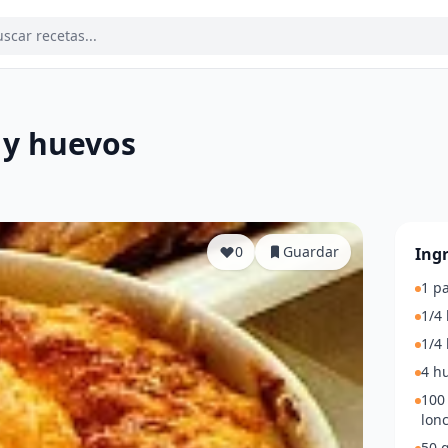
 y huevos
a
0
Guardar
Ing
1 p
1/4 
1/4 
4 h
100
lon
50 g