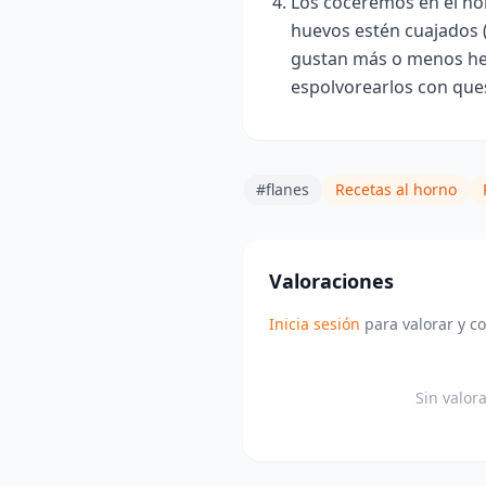
Los coceremos en el hor
huevos estén cuajados 
gustan más o menos h
espolvorearlos con que
#flanes
Recetas al horno
Valoraciones
Inicia sesión
para valorar y c
Sin valor