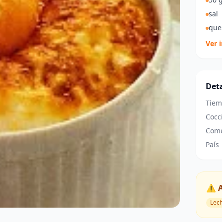
sal
que
Ver 
Deta
Tiem
Cocc
Come
País
⚠️ 
Lec