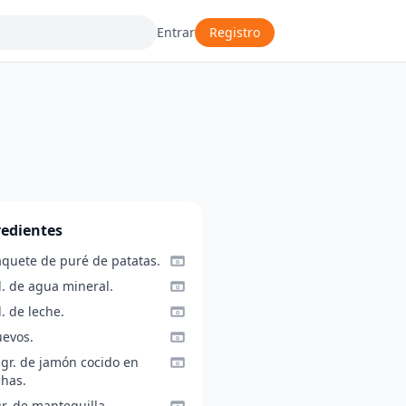
Entrar
Registro
redientes
aquete de puré de patatas.
l. de agua mineral.
l. de leche.
uevos.
 gr. de jamón cocido en
chas.
r. de mantequilla.