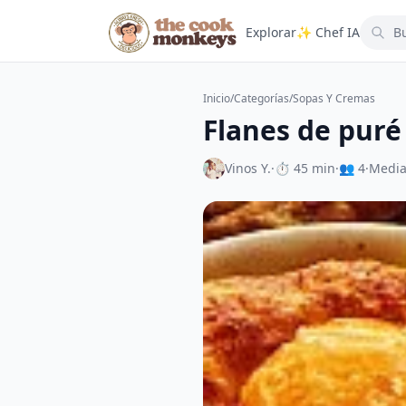
Explorar
✨ Chef IA
Inicio
/
Categorías
/
Sopas Y Cremas
Flanes de puré
Vinos Y.
·
⏱ 45 min
·
👥 4
·
Medi