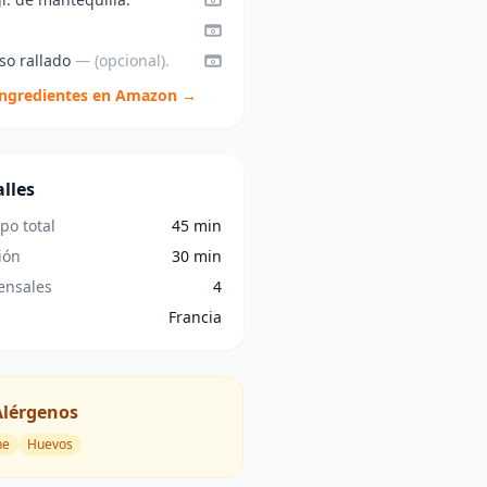
so rallado
— (opcional).
ingredientes en Amazon →
lles
po total
45 min
ión
30 min
nsales
4
Francia
Alérgenos
he
Huevos