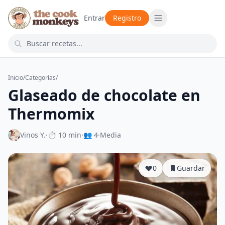
Entrar
Registro
Inicio
/
Categorías
/
Glaseado de chocolate en
Thermomix
Vinos Y.
·
⏱ 10 min
·
👥 4
·
Media
0
Guardar