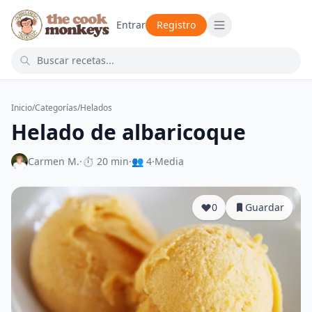
Entrar
Registro
Inicio
/
Categorías
/
Helados
Helado de albaricoque
Carmen M.
·
⏱ 20 min
·
👥 4
·
Media
0
Guardar