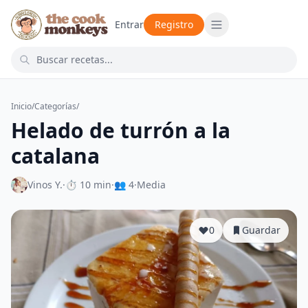
Entrar
Registro
Inicio
/
Categorías
/
Helado de turrón a la
catalana
Vinos Y.
·
⏱ 10 min
·
👥 4
·
Media
0
Guardar