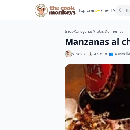
Explorar
✨ Chef IA
Inicio
/
Categorías
/
Frutas Del Tiempo
Manzanas al c
Vinos Y.
·
⏱ 45 min
·
👥 4
·
Medi