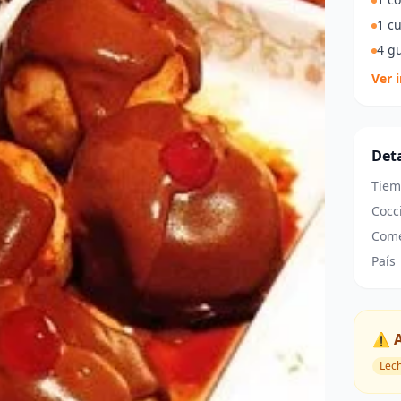
1 c
4 g
Ver 
Deta
Tiem
Cocc
Come
País
⚠️ 
Lec