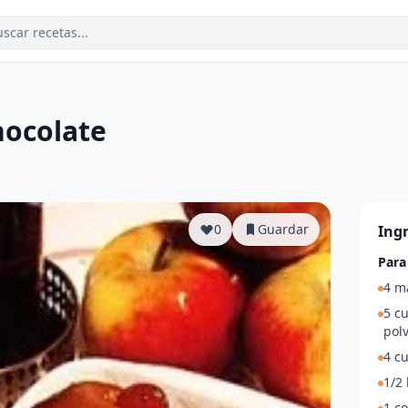
hocolate
a
0
Guardar
Ing
Para
4 m
5 c
polv
4 c
1/2 
1 c