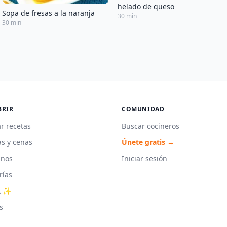
helado de queso
Sopa de fresas a la naranja
30 min
30 min
BRIR
COMUNIDAD
r recetas
Buscar cocineros
s y cenas
Únete gratis →
unos
Iniciar sesión
rías
A ✨
s