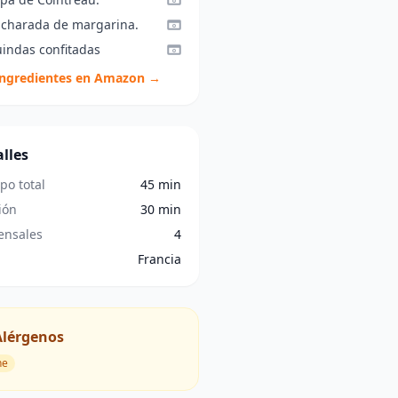
ucharada de margarina.
uindas confitadas
ingredientes en Amazon →
lles
po total
45 min
ión
30 min
nsales
4
Francia
Alérgenos
he