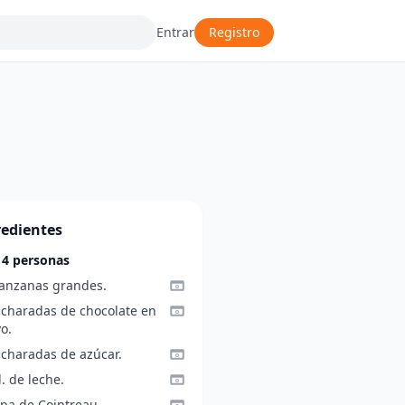
Entrar
Registro
redientes
 4 personas
anzanas grandes.
ucharadas de chocolate en
o.
ucharadas de azúcar.
l. de leche.
opa de Cointreau.