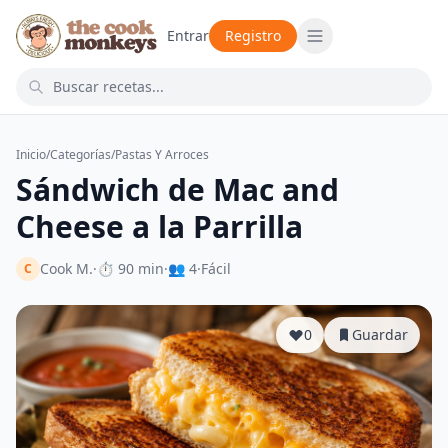
Entrar
Registro
Inicio
/
Categorías
/
Pastas Y Arroces
Sándwich de Mac and
Cheese a la Parrilla
Cook M.
·
⏱ 90 min
·
👥 4
·
Fácil
C
0
Guardar