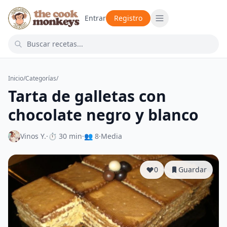
Entrar
Registro
Inicio
/
Categorías
/
Tarta de galletas con
chocolate negro y blanco
Vinos Y.
·
⏱ 30 min
·
👥 8
·
Media
0
Guardar