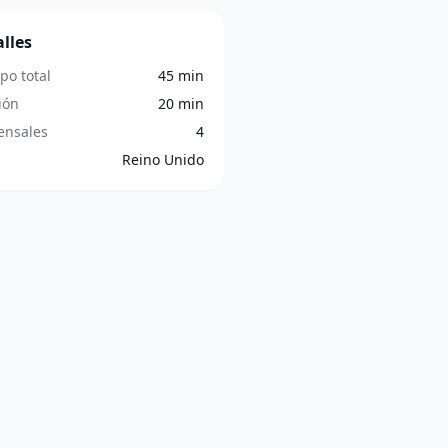
lles
po total
45 min
ión
20 min
nsales
4
Reino Unido