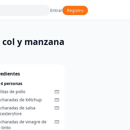
Entrar
Registro
e col y manzana
redientes
 4 personas
litas de pollo
ucharadas de Kétchup
ucharadas de salsa
cestershire
ucharadas de vinagre de
 tinto