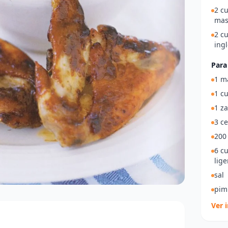
2 c
mas
2 c
ing
Para
1 m
1 c
1 z
3 ce
200 
6 c
lige
sal
pim
Ver 