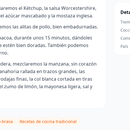
aremos el Kétchup, la salsa Worcestershire,
Deta
, el azúcar mascabado y la mostaza inglesa.
Tiem
emos las alitas de pollo, bien embadurnadas.
Cocc
bacoa, durante unos 15 minutos, dándoles
Come
que estén bien doradas. También podemos
País
orno.
adera, mezclaremos la manzana, sin corazón
zanahoria rallada en trazos grandes, las
odajas finas, la col blanca cortada en tiras
el zumo de limón, la mayonesa ligera, sal y
o brasa
Recetas de cocina tradicional