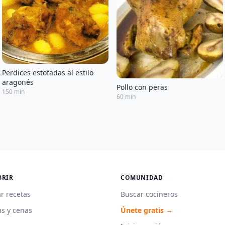
Perdices estofadas al estilo
aragonés
Pollo con peras
150 min
60 min
BRIR
COMUNIDAD
r recetas
Buscar cocineros
s y cenas
Únete gratis →