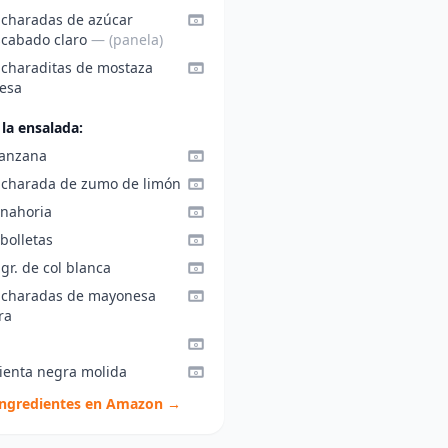
ucharadas de azúcar
cabado claro
— (panela)
ucharaditas de mostaza
lesa
 la ensalada:
anzana
ucharada de zumo de limón
anahoria
bolletas
gr. de col blanca
ucharadas de mayonesa
ra
ienta negra molida
ingredientes en Amazon →