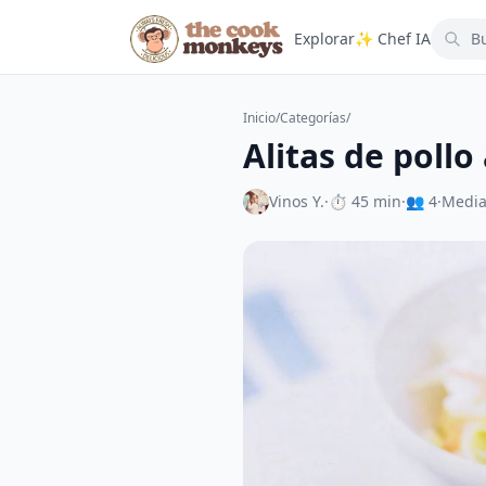
Explorar
✨ Chef IA
Inicio
/
Categorías
/
Alitas de poll
Vinos Y.
·
⏱ 45 min
·
👥 4
·
Medi