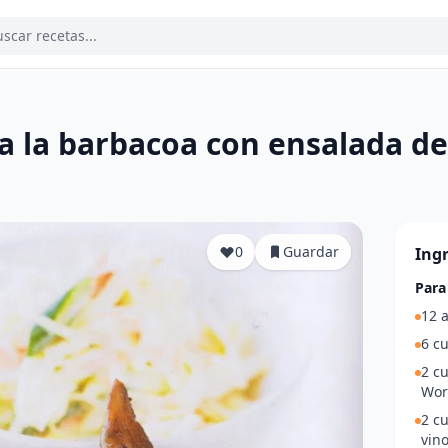
o a la barbacoa con ensalada d
a
0
Guardar
Ing
Para
12 a
6 c
2 c
Wor
2 c
vino