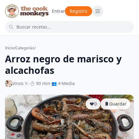
Entrar
Registro
Inicio
/
Categorías
/
Arroz negro de marisco y
alcachofas
Vinos Y.
·
⏱ 90 min
·
👥 4
·
Media
0
Guardar