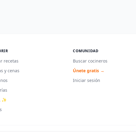
BRIR
COMUNIDAD
r recetas
Buscar cocineros
s y cenas
Únete gratis →
unos
Iniciar sesión
rías
A ✨
s