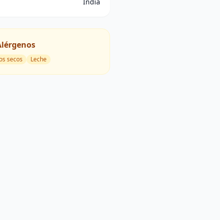
India
Alérgenos
os secos
Leche