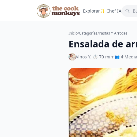
Explorar
✨ Chef IA
Inicio
/
Categorías
/
Pastas Y Arroces
Ensalada de ar
Vinos Y.
·
⏱ 70 min
·
👥 4
·
Medi