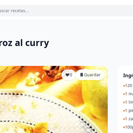
roz al curry
a
0
Guardar
Ing
120 
1 m
1 l
1 p
1 z
100