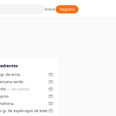
Entrar
Registro
redientes
gr. de arroz.
anzana verde.
imón
— (su zumo).
epino.
anahoria.
p gr. de espárragos de bote.