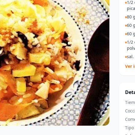
1/2 
pic
80 g
60 g
60 g
1/2
polv
sal.
Ver 
Deta
Tiem
Cocc
Come
Tipo