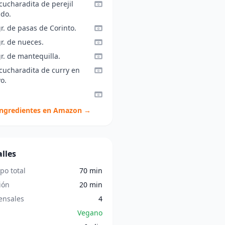
cucharadita de perejil
ado.
r. de pasas de Corinto.
r. de nueces.
r. de mantequilla.
 cucharadita de curry en
o.
ingredientes en Amazon →
lles
po total
70 min
ión
20 min
nsales
4
Vegano