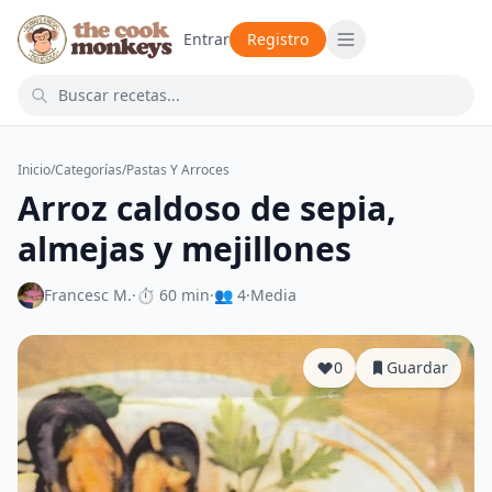
Entrar
Registro
Inicio
/
Categorías
/
Pastas Y Arroces
Arroz caldoso de sepia,
almejas y mejillones
Francesc M.
·
⏱ 60 min
·
👥 4
·
Media
0
Guardar