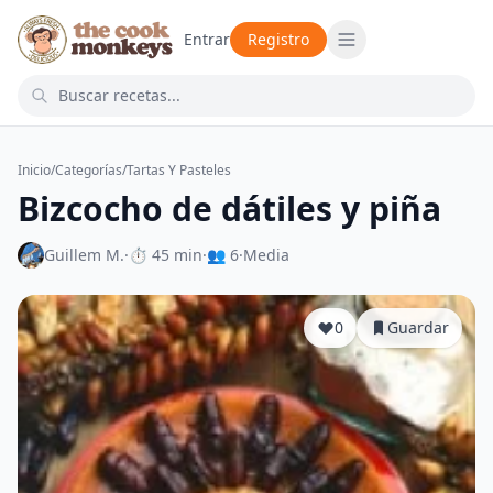
Entrar
Registro
Inicio
/
Categorías
/
Tartas Y Pasteles
Bizcocho de dátiles y piña
Guillem M.
·
⏱ 45 min
·
👥 6
·
Media
0
Guardar