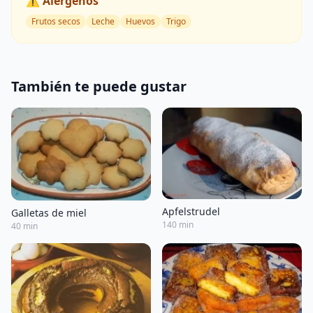
⚠️ Alérgenos
Frutos secos
Leche
Huevos
Trigo
También te puede gustar
Apfelstrudel
Galletas de miel
140 min
40 min