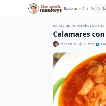
Explorar
✨ Chef IA
Inicio
/
Categorías
/
Pescados Y Mariscos
Calamares con 
Francesc M.
·
⏱ 60 min
·
👥 4
·
M