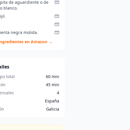
opita de aguardiente o de
o blanco.
jil.
ienta negra molida.
ingredientes en Amazon →
lles
po total
60 min
ión
45 min
nsales
4
España
ón
Galicia