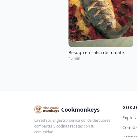
Besugo en salsa de tomate
45 min
DESCU
Cookmonkeys
Explora
La red social gastronómica donde descubres,
compartes y cocinas recetas con tu
Comida
comunidad.