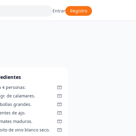
Entrar
Registro
redientes
a 4 personas:
gr. de calamares.
ebollas grandes.
entes de ajo.
omates maduros.
sito de vino blanco seco.