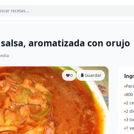
salsa, aromatizada con orujo
edia
0
Guardar
Ing
Par
800 
2 c
2 di
3 t
1 va