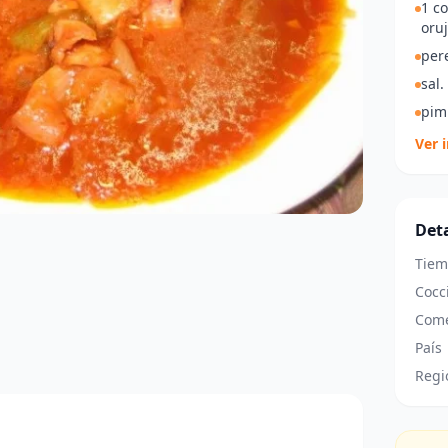
1 c
oruj
pere
sal.
pim
Ver 
Deta
Tiem
Cocc
Come
País
Regi