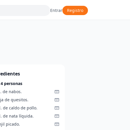
Entrar
Registro
redientes
 4 personas
. de nabos.
ja de quesitos.
l. de caldo de pollo.
l. de nata líquida.
jil picado.