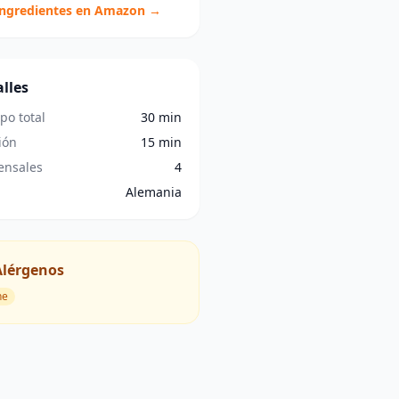
ingredientes en Amazon →
lles
po total
30 min
ión
15 min
nsales
4
Alemania
Alérgenos
he