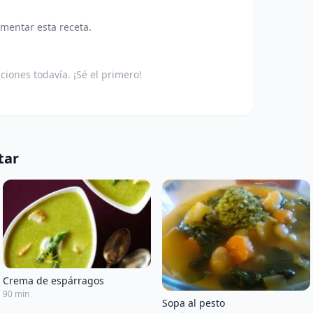
omentar esta receta.
aciones todavía. ¡Sé el primero!
tar
Crema de espárragos
90 min
Sopa al pesto