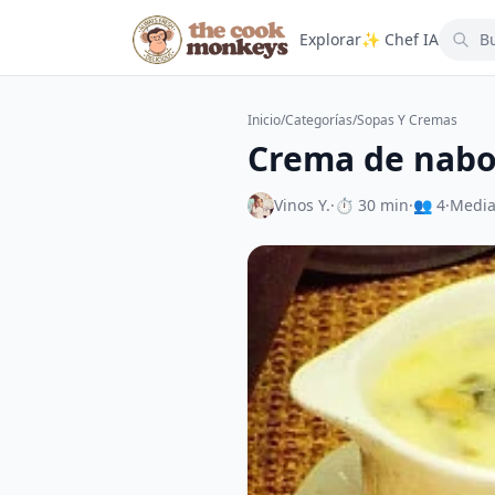
Explorar
✨ Chef IA
Inicio
/
Categorías
/
Sopas Y Cremas
Crema de nabo
Vinos Y.
·
⏱ 30 min
·
👥 4
·
Medi