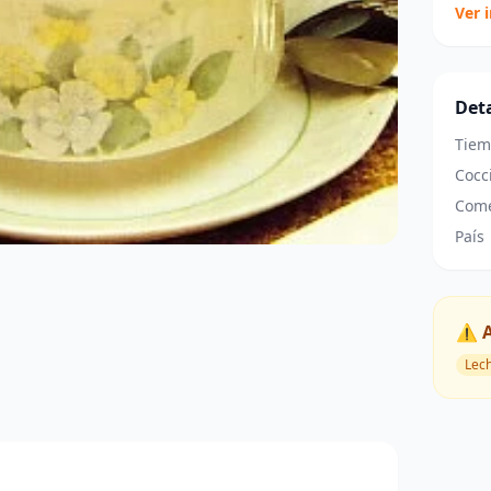
Ver 
Deta
Tiem
Cocc
Come
País
⚠️ 
Lec