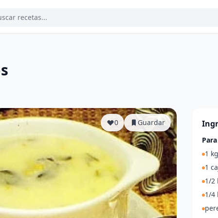
s
a
0
Guardar
Ing
Para
1 kg
1 ca
1/2 
1/4 
pere