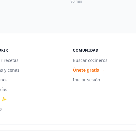
90 min
BRIR
COMUNIDAD
r recetas
Buscar cocineros
s y cenas
Únete gratis →
unos
Iniciar sesión
rías
A ✨
s