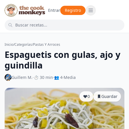
Entrar
Registro
Inicio
/
Categorías
/
Pastas Y Arroces
Espaguetis con gulas, ajo y
guindilla
Guillem M.
·
⏱ 30 min
·
👥 4
·
Media
0
Guardar