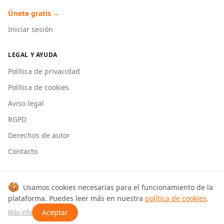
Únete gratis →
Iniciar sesión
LEGAL Y AYUDA
Política de privacidad
Política de cookies
Aviso legal
RGPD
Derechos de autor
Contacto
🍪
Usamos cookies necesarias para el funcionamiento de la
© 2026 Cookmonkeys. Todos los derechos reservados.
plataforma. Puedes leer más en nuestra
política de cookies
.
Hecho con 🍳 en España
Aceptar
Más info