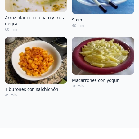
Arroz blanco con pato y trufa
Sushi
negra
40 min
60 min
Macarrones con yogur
30 min
Tiburones con salchichón
45 min