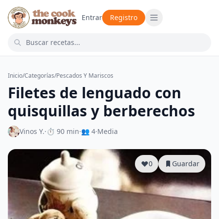
Entrar
Registro
Inicio
/
Categorías
/
Pescados Y Mariscos
Filetes de lenguado con
quisquillas y berberechos
Vinos Y.
·
⏱ 90 min
·
👥 4
·
Media
0
Guardar