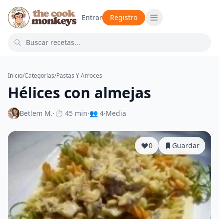
Entrar
Registro
Inicio
/
Categorías
/
Pastas Y Arroces
Hélices con almejas
Betlem M.
·
⏱ 45 min
·
👥 4
·
Media
0
Guardar