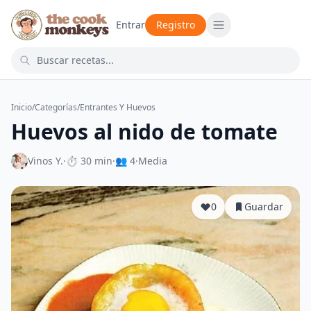
Entrar
Registro
Inicio
/
Categorías
/
Entrantes Y Huevos
Huevos al nido de tomate
Vinos Y.
·
⏱ 30 min
·
👥 4
·
Media
0
Guardar