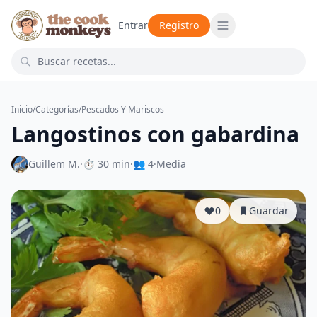
Entrar
Registro
Inicio
/
Categorías
/
Pescados Y Mariscos
Langostinos con gabardina
Guillem M.
·
⏱ 30 min
·
👥 4
·
Media
0
Guardar