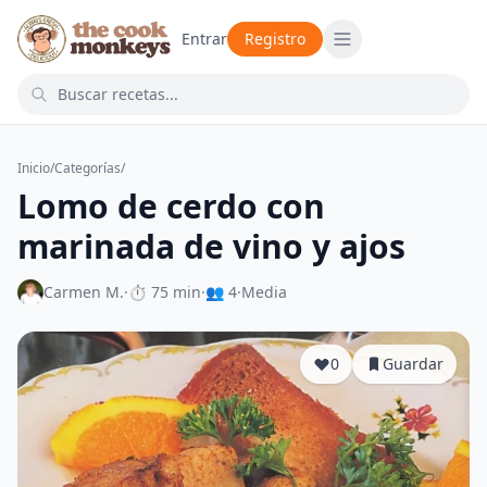
Entrar
Registro
Inicio
/
Categorías
/
Lomo de cerdo con
marinada de vino y ajos
Carmen M.
·
⏱ 75 min
·
👥 4
·
Media
0
Guardar