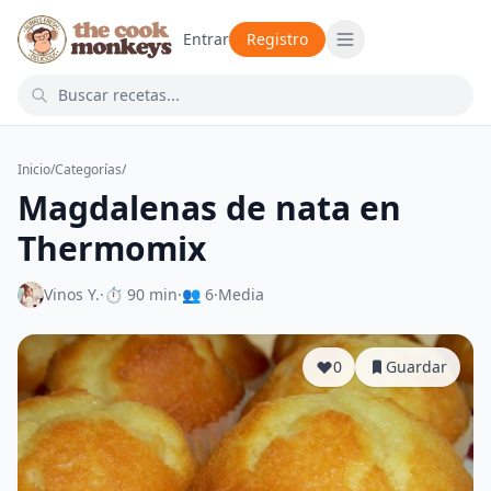
Entrar
Registro
Inicio
/
Categorías
/
Magdalenas de nata en
Thermomix
Vinos Y.
·
⏱ 90 min
·
👥 6
·
Media
0
Guardar