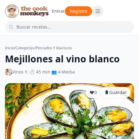
Entrar
Registro
Inicio
/
Categorías
/
Pescados Y Mariscos
Mejillones al vino blanco
Vinos Y.
·
⏱ 45 min
·
👥 4
·
Media
0
Guardar