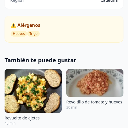
Región
Cataluña
⚠️ Alérgenos
Huevos
Trigo
También te puede gustar
Revoltillo de tomate y huevos
30 min
Revuelto de ajetes
45 min