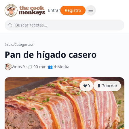
Entrar
Registro
Inicio
/
Categorías
/
Pan de hígado casero
Vinos Y.
·
⏱ 90 min
·
👥 4
·
Media
0
Guardar