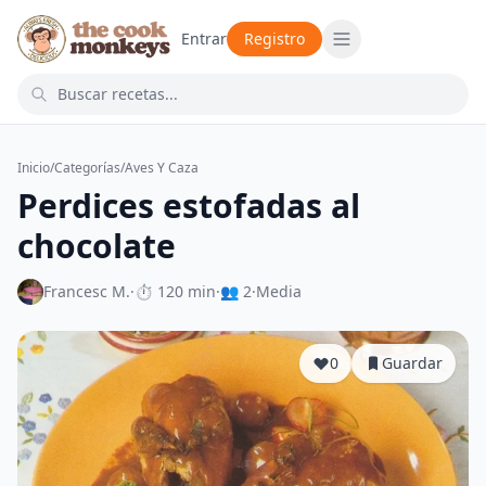
Entrar
Registro
Inicio
/
Categorías
/
Aves Y Caza
Perdices estofadas al
chocolate
Francesc M.
·
⏱ 120 min
·
👥 2
·
Media
0
Guardar