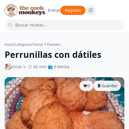
Entrar
Registro
Inicio
/
Categorías
/
Tartas Y Pasteles
Perrunillas con dátiles
Vinos Y.
·
⏱ 60 min
·
👥 6
·
Media
0
Guardar