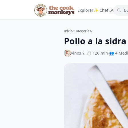
Explorar
✨ Chef IA
Inicio
/
Categorías
/
Pollo a la sidr
Vinos Y.
·
⏱ 120 min
·
👥 4
·
Med