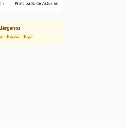
ón
Principado de Asturias
Alérgenos
he
Huevos
Trigo