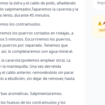
Regi
emos la sidra y el caldo de pollo, añadiendo
lo salpimentados.Taparemos la cacerola y la
o lento, durante 45 minutos.
⚠️ 
emos los contramuslos.
Lec
remos los puerros cortados en rodajas, a
os 5 minutos. Escurriremos los puerros,
los puerros por separado. Tenemos que
s así, lo completaremos con agua mineral.
la cacerola (podemos emplear otra). La
 la mantequilla. Una vez derretida
 el caldo anterior. removiéndolo sin parar
olo a ebullición, sin dejar de remover, hasta
rbas aromáticas. Salpimentaremos.
y los huesos de los contramuslos y los