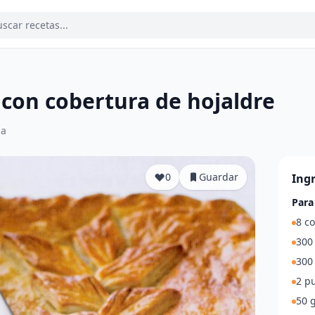
a con cobertura de hojaldre
ia
0
Guardar
Ing
Para
8 c
300 
300 
2 p
50 g