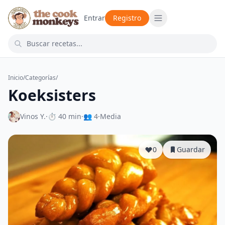
Entrar
Registro
Inicio
/
Categorías
/
Koeksisters
Vinos Y.
·
⏱ 40 min
·
👥 4
·
Media
0
Guardar