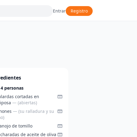
Entrar
Registro
redientes
 4 personas
ulardas cortadas en
iposa
— (abiertas)
imones
— (su ralladura y su
o)
anojo de tomillo
charadas de aceite de oliva