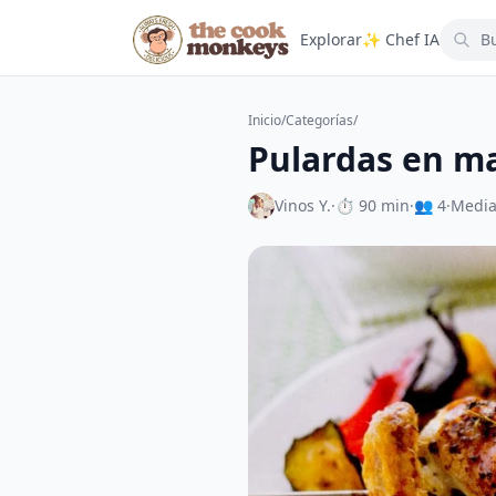
Explorar
✨ Chef IA
Inicio
/
Categorías
/
Pulardas en m
Vinos Y.
·
⏱ 90 min
·
👥 4
·
Medi