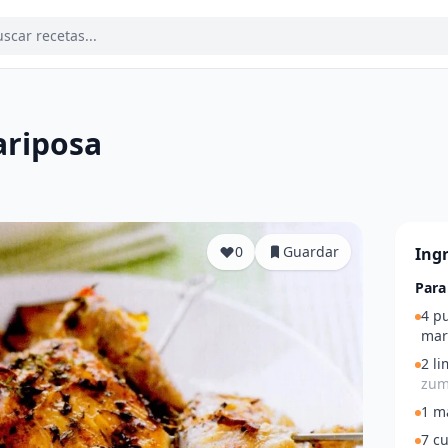
ariposa
a
0
Guardar
Ing
Para
4 p
mar
2 l
zum
1 m
7 cu