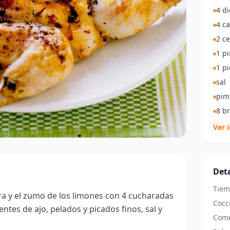
4 di
4 c
2 ce
1 pi
1 p
sal
pim
8 b
Ver 
Deta
Tiem
ra y el zumo de los limones con 4 cucharadas
Cocc
ientes de ajo, pelados y picados finos, sal y
Come