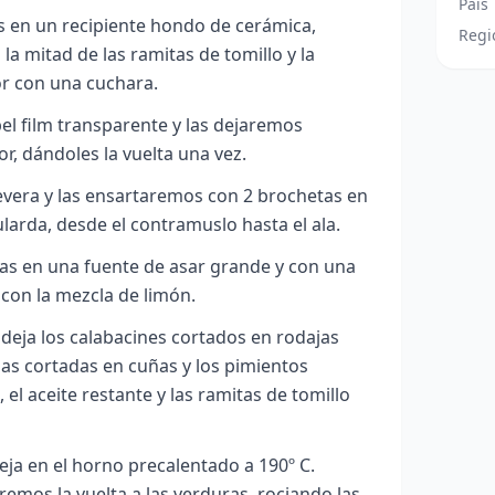
País
 en un recipiente hondo de cerámica,
Regi
a mitad de las ramitas de tomillo y la
or con una cuchara.
el film transparente y las dejaremos
r, dándoles la vuelta una vez.
evera y las ensartaremos con 2 brochetas en
ularda, desde el contramuslo hasta el ala.
as en una fuente de asar grande y con una
con la mezcla de limón.
eja los calabacines cortados en rodajas
ojas cortadas en cuñas y los pimientos
, el aceite restante y las ramitas de tomillo
ja en el horno precalentado a 190º C.
emos la vuelta a las verduras, rociando las