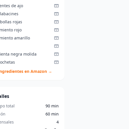
entes de ajo
alabacines
bollas rojas
miento rojo
imiento amarillo
ienta negra molida
rochetas
ingredientes en Amazon →
lles
po total
90 min
ión
60 min
nsales
4