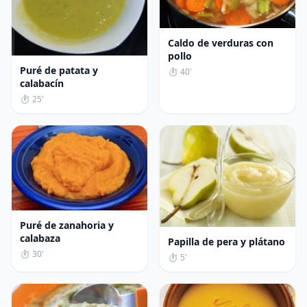
Caldo de verduras con
pollo
Puré de patata y
⏱ 40'
calabacín
⏱ 25'
Puré de zanahoria y
calabaza
Papilla de pera y plátano
⏱ 30'
⏱ 5'