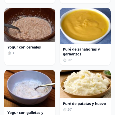
Yogur con cereales
Puré de zanahorias y
⏱ 3'
garbanzos
⏱ 20'
Puré de patatas y huevo
⏱ 20'
Yogur con galletas y