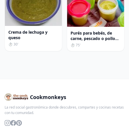
Crema de lechuga y
Purés para bebés, de
queso
carne, pescado o pollo
en Thermomix
⏱ 30'
⏱ 75'
Cookmonkeys
La red social gastronómica donde descubres, compartes y cocinas recetas
con tu comunidad.