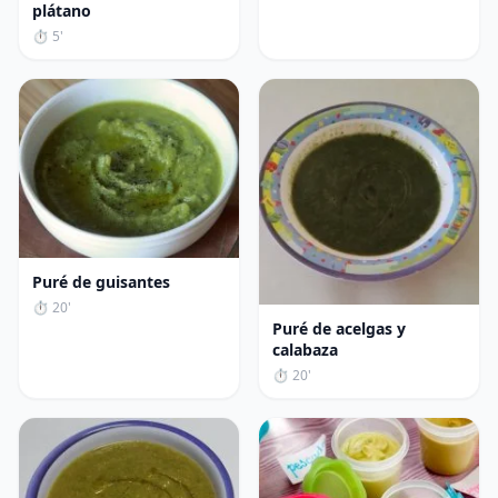
plátano
⏱ 5'
Puré de guisantes
⏱ 20'
Puré de acelgas y
calabaza
⏱ 20'