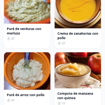
Puré de verduras con
merluza
Crema de zanahorias con
pollo
⏱ 30'
⏱ 20'
Compota de manzana
Puré de arroz con pollo
con quinoa
⏱ 30'
⏱ 15'