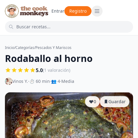
Entrar
Registro
Inicio
/
Categorías
/
Pescados Y Mariscos
Rodaballo al horno
5.0
(1 valoración)
Vinos Y.
·
⏱ 60 min
·
👥 4
·
Media
0
Guardar