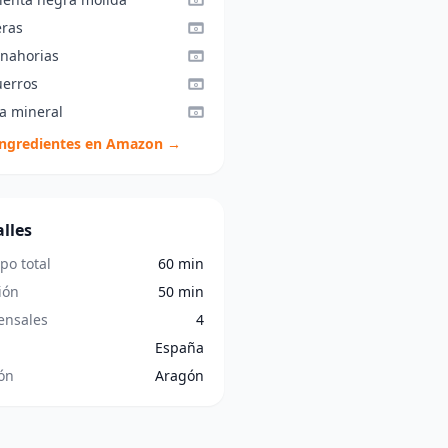
eras
anahorias
uerros
a mineral
ingredientes en Amazon →
lles
po total
60 min
ión
50 min
nsales
4
España
ón
Aragón