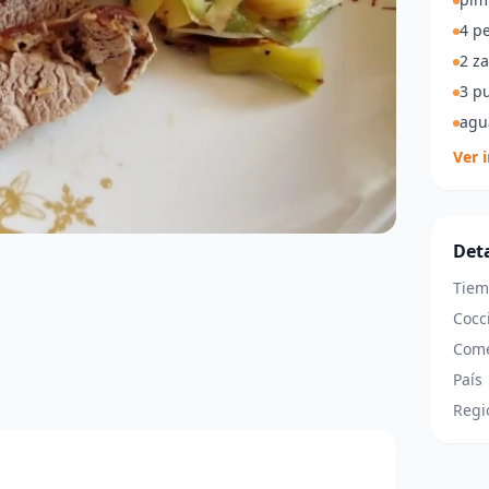
4 p
2 z
3 p
agu
Ver 
Deta
Tiem
Cocc
Come
País
Regi