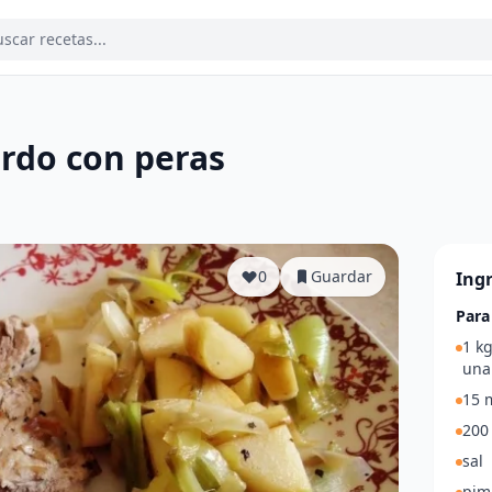
erdo con peras
a
0
Guardar
Ing
Para
1 kg
una
15 m
200
sal
pim