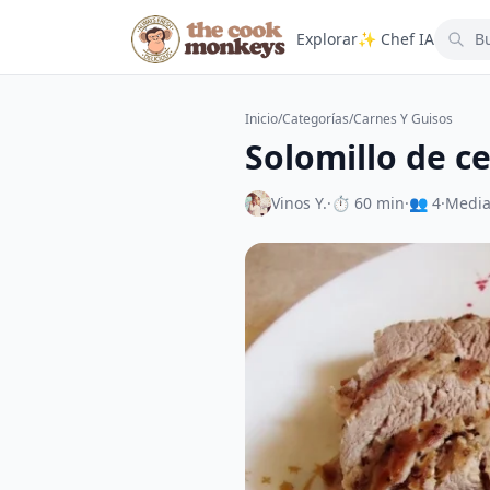
Explorar
✨ Chef IA
Inicio
/
Categorías
/
Carnes Y Guisos
Solomillo de c
Vinos Y.
·
⏱ 60 min
·
👥 4
·
Medi