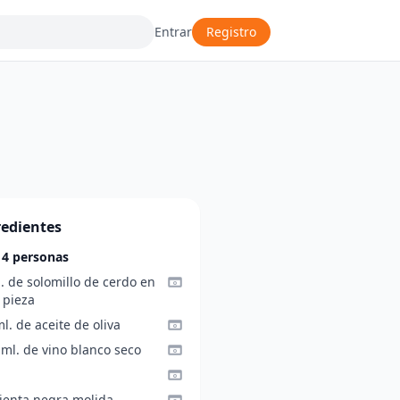
Entrar
Registro
redientes
 4 personas
. de solomillo de cerdo en
 pieza
l. de aceite de oliva
 ml. de vino blanco seco
ienta negra molida