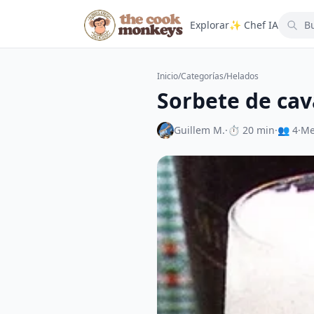
Explorar
✨ Chef IA
Inicio
/
Categorías
/
Helados
Sorbete de cav
Guillem M.
·
⏱ 20 min
·
👥 4
·
Me