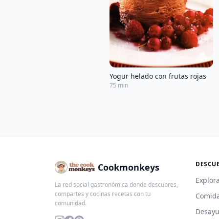
Yogur helado con frutas rojas
75 min
DESCU
Cookmonkeys
Explora
La red social gastronómica donde descubres,
compartes y cocinas recetas con tu
Comida
comunidad.
Desay