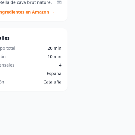
tella de cava brut nature.
ingredientes en Amazon →
lles
po total
20 min
ión
10 min
nsales
4
España
ón
Cataluña