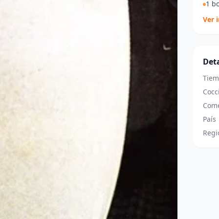
1 bo
Ver 
Deta
Tiem
Cocc
Come
País
Regi