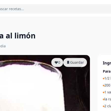
a al limón
dia
0
Guardar
Ing
Para
1/2 
200 
1 v
la r
2 cl