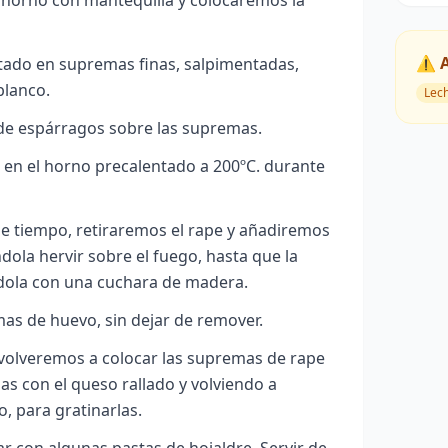
⚠️ 
tado en supremas finas, salpimentadas,
blanco.
Lec
de espárragos sobre las supremas.
 en el horno precalentado a 200ºC. durante
se tiempo, retiraremos el rape y añadiremos
dola hervir sobre el fuego, hasta que la
dola con una cuchara de madera.
as de huevo, sin dejar de remover.
 volveremos a colocar las supremas de rape
s con el queso rallado y volviendo a
o, para gratinarlas.
con algunas pastas de hojaldre. Servir de