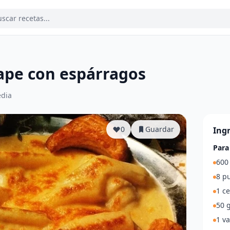
ape con espárragos
dia
0
Guardar
Ing
Para
600 
8 p
1 ce
50 g
1 va