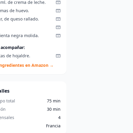
 ml. de crema de leche.
emas de huevo.
r, de queso rallado.
ienta negra molida.
 acompañar:
as de hojaldre.
ingredientes en Amazon →
lles
po total
75 min
ión
30 min
nsales
4
Francia