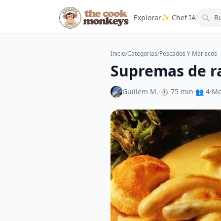
Explorar
✨ Chef IA
Inicio
/
Categorías
/
Pescados Y Mariscos
Supremas de r
Guillem M.
·
⏱ 75 min
·
👥 4
·
Me