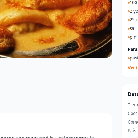
100
2 y
25 g
sal.
pim
Para
past
Ver 
Deta
Tiem
Cocc
Come
País
horno con mantequilla y colocaremos la