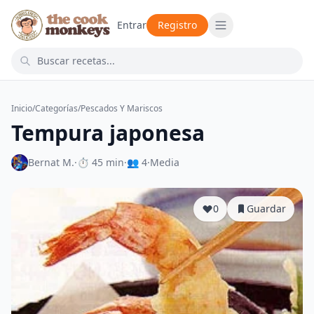
Entrar
Registro
Inicio
/
Categorías
/
Pescados Y Mariscos
Tempura japonesa
Bernat M.
·
⏱ 45 min
·
👥 4
·
Media
0
Guardar