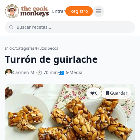
Entrar
Registro
Inicio
/
Categorías
/
Frutos Secos
Turrón de guirlache
Carmen M.
·
⏱ 70 min
·
👥 6
·
Media
0
Guardar