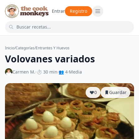
Entrar
Registro
Inicio
/
Categorías
/
Entrantes Y Huevos
Volovanes variados
Carmen M.
·
⏱ 30 min
·
👥 4
·
Media
0
Guardar