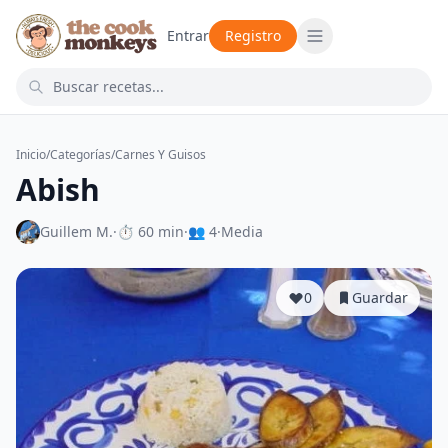
Entrar
Registro
Inicio
/
Categorías
/
Carnes Y Guisos
Abish
Guillem M.
·
⏱ 60 min
·
👥 4
·
Media
0
Guardar