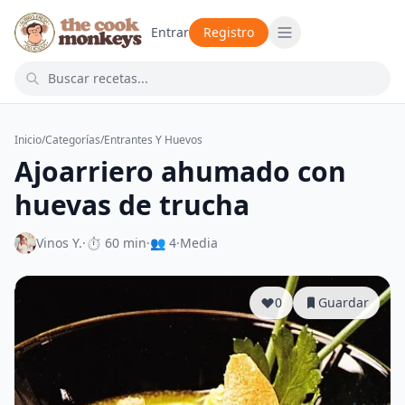
Entrar
Registro
Inicio
/
Categorías
/
Entrantes Y Huevos
Ajoarriero ahumado con
huevas de trucha
Vinos Y.
·
⏱ 60 min
·
👥 4
·
Media
0
Guardar