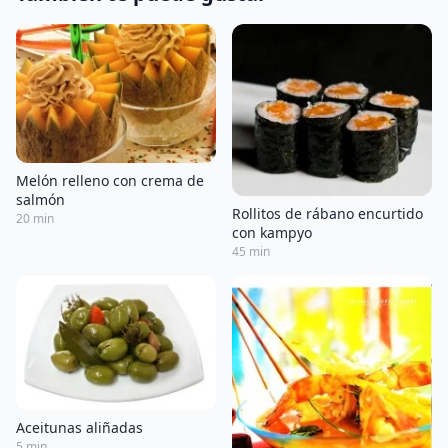
Melón relleno con crema de
salmón
Rollitos de rábano encurtido
20 min
con kampyo
45 min
Aceitunas aliñadas
5 min