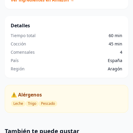
Detalles
Tiempo total
60 min
Cocción
45 min
Comensales
4
País
España
Región
Aragón
⚠️ Alérgenos
Leche
Trigo
Pescado
También te puede gustar