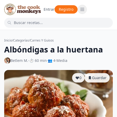
Entrar
Registro
Inicio
/
Categorías
/
Carnes Y Guisos
Albóndigas a la huertana
Betlem M.
·
⏱ 60 min
·
👥 4
·
Media
0
Guardar