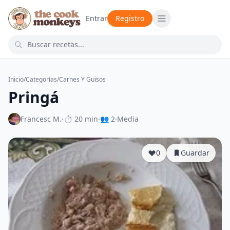
Entrar
Registro
Inicio
/
Categorías
/
Carnes Y Guisos
Pringá
Francesc M.
·
⏱ 20 min
·
👥 2
·
Media
0
Guardar