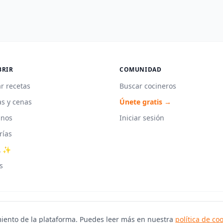
BRIR
COMUNIDAD
r recetas
Buscar cocineros
s y cenas
Únete gratis →
unos
Iniciar sesión
rías
A ✨
s
iento de la plataforma. Puedes leer más en nuestra
política de co