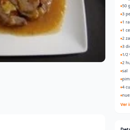
50 g
3 pe
1 r
1 c
2 z
3 di
1/2 
2 h
sal
pim
4 cu
nue
Ver 
Deta