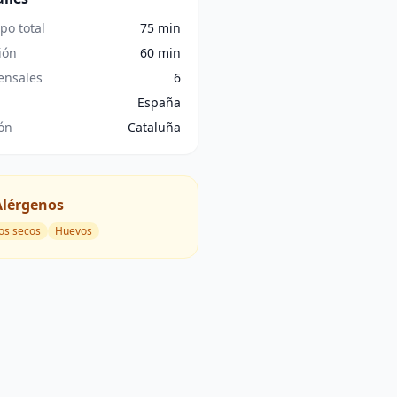
po total
75 min
ión
60 min
nsales
6
España
ón
Cataluña
Alérgenos
os secos
Huevos