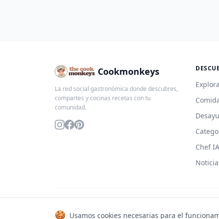
DESCU
Cookmonkeys
Explora
La red social gastronómica donde descubres,
compartes y cocinas recetas con tu
Comida
comunidad.
Desay
Catego
Chef I
Noticia
© 2026 Cookmonkeys. Todos los derechos reservados.
🍪
Usamos cookies necesarias para el funcionam