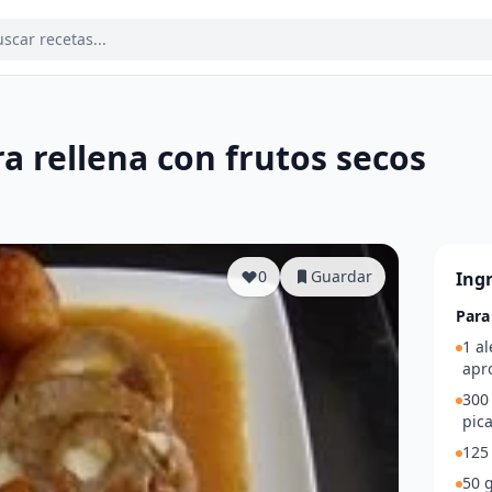
a rellena con frutos secos
a
0
Guardar
Ing
Para
1 al
apr
300
pic
125
50 g