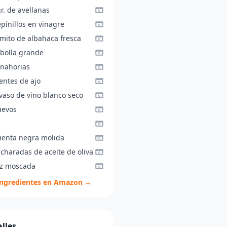
r. de avellanas
pinillos en vinagre
amito de albahaca fresca
ebolla grande
anahorias
entes de ajo
vaso de vino blanco seco
uevos
ienta negra molida
charadas de aceite de oliva
z moscada
ingredientes en Amazon →
lles