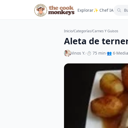
Explorar
✨ Chef IA
Inicio
/
Categorías
/
Carnes Y Guisos
Aleta de terner
Vinos Y.
·
⏱ 75 min
·
👥 6
·
Medi