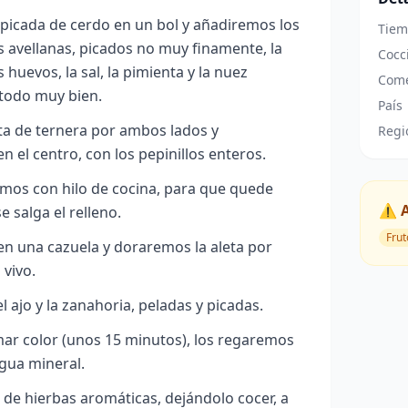
picada de cerdo en un bol y añadiremos los
Tiem
as avellanas, picados no muy finamente, la
Cocc
 huevos, la sal, la pimienta y la nuez
Come
todo muy bien.
País
ta de ternera por ambos lados y
Regi
n el centro, con los pepinillos enteros.
emos con hilo de cocina, para que quede
⚠️ 
 salga el relleno.
Frut
en una cazuela y doraremos la aleta por
 vivo.
l ajo y la zanahoria, peladas y picadas.
r color (unos 15 minutos), los regaremos
agua mineral.
 de hierbas aromáticas, dejándolo cocer, a