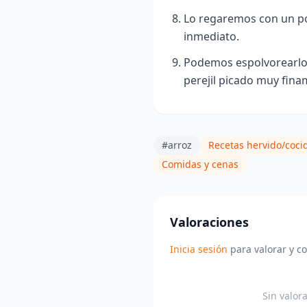
Lo regaremos con un po
inmediato.
Podemos espolvorearlo 
perejil picado muy fina
#arroz
Recetas hervido/coci
Comidas y cenas
Valoraciones
Inicia sesión
para valorar y c
Sin valor