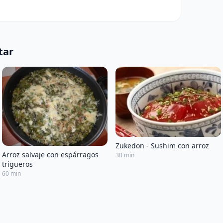
tar
Zukedon - Sushim con arroz
Arroz salvaje con espárragos
30 min
trigueros
60 min