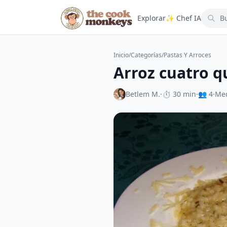
Explorar
✨ Chef IA
Inicio
/
Categorías
/
Pastas Y Arroces
Arroz cuatro q
Betlem M.
·
⏱ 30 min
·
👥 4
·
Me