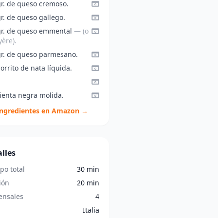
gr. de queso cremoso.
r. de queso gallego.
gr. de queso emmental
— (o
ère).
gr. de queso parmesano.
orrito de nata líquida.
ienta negra molida.
ingredientes en Amazon →
lles
po total
30 min
ión
20 min
nsales
4
Italia