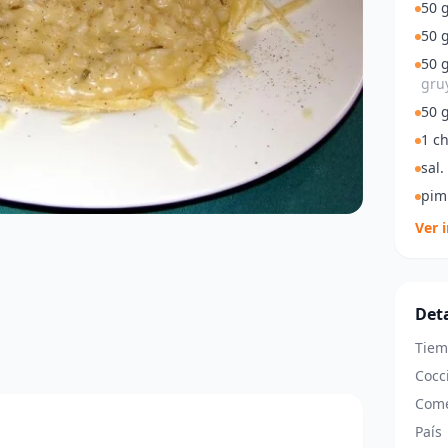
50 
50 g
50 
gruy
50 
1 ch
sal.
pim
Ver 
Deta
Tiem
Cocc
Come
País