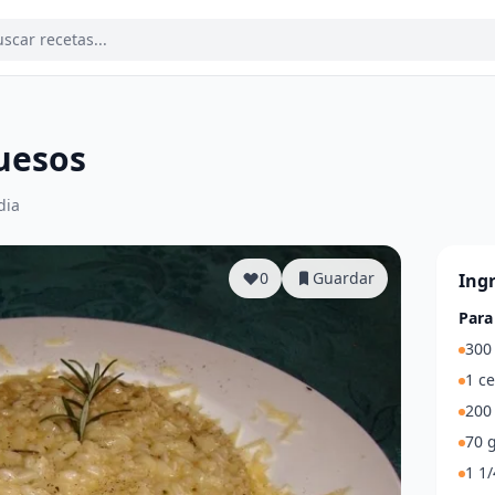
uesos
dia
0
Guardar
Ing
Para
300 
1 ce
200 
70 g
1 1/